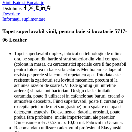
Vinil Baie si Bucatarie
si
Facebook
Twitter
Tumblr
Linkedin
Houzz
Distribuie:
bucatarie
Descriere
5717-
Informații suplimentare
06
Leather
Tapet superlavabil vinil, pentru baie si bucatarie 5717-
06 Leather
Tapet superlavabil duplex, fabricat cu tehnologie de ultima
ora, pe suport din hartie si strat superior din vinil compact
(colorat in masa), cu caracteristici speciale care il fac pretabil
pentru folosirea in baie si bucatarie. Mentionam ca tapetul
rezista pe perete si la contact repetat cu apa. Totodata este
rezistent la zgarieturi sau lovituri mecanice, precum si la
actiunea razelor de soare UV. Este ignifug (nu intretine
arderea) si tratat antibacterian. Design clasic. imitatie
caramida, poate fi utilizat si in cafenele sau baruri, creand o
atmosfera deosebita. Fiind superlavabil, poate fi curatat (cu
exceptia petelor de ulei sau grasime) prin spalare cu apa si
detergent neagesiv. De asemenea, datorita grosimii, poate
prelua fara probleme, micile imperfectiuni ale peretilor.
Dimensiune rola : 0,53 m. x 10,05 ml. Fabricat in Ucraina.
Recomandam utilizarea adezivului profesional Slavyanski