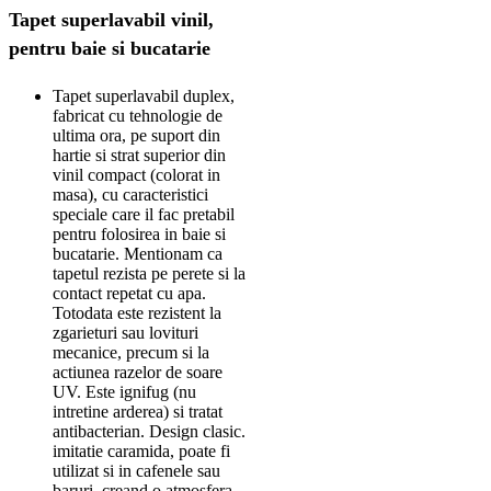
Tapet superlavabil vinil,
pentru baie si bucatarie
Tapet superlavabil duplex,
fabricat cu tehnologie de
ultima ora, pe suport din
hartie si strat superior din
vinil compact (colorat in
masa), cu caracteristici
speciale care il fac pretabil
pentru folosirea in baie si
bucatarie. Mentionam ca
tapetul rezista pe perete si la
contact repetat cu apa.
Totodata este rezistent la
zgarieturi sau lovituri
mecanice, precum si la
actiunea razelor de soare
UV. Este ignifug (nu
intretine arderea) si tratat
antibacterian. Design clasic.
imitatie caramida, poate fi
utilizat si in cafenele sau
baruri, creand o atmosfera