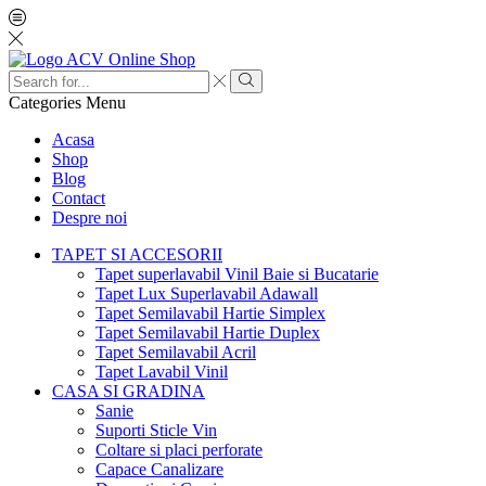
Search
input
Search
Categories
Menu
Acasa
Shop
Blog
Contact
Despre noi
TAPET SI ACCESORII
Tapet superlavabil Vinil Baie si Bucatarie
Tapet Lux Superlavabil Adawall
Tapet Semilavabil Hartie Simplex
Tapet Semilavabil Hartie Duplex
Tapet Semilavabil Acril
Tapet Lavabil Vinil
CASA SI GRADINA
Sanie
Suporti Sticle Vin
Coltare si placi perforate
Capace Canalizare