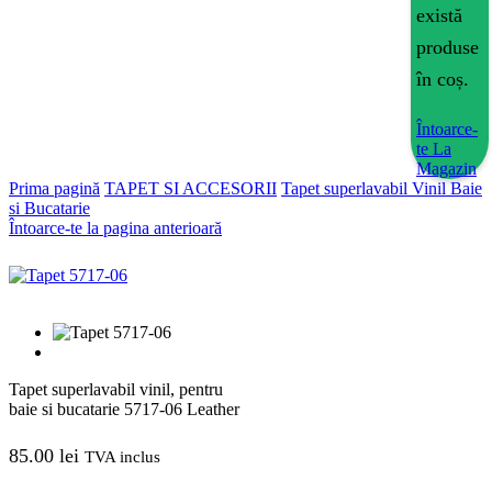
există
produse
în coș.
Întoarce-
te La
Magazin
Prima pagină
TAPET SI ACCESORII
Tapet superlavabil Vinil Baie
si Bucatarie
Întoarce-te la pagina anterioară
Tapet superlavabil vinil, pentru
baie si bucatarie 5717-06 Leather
85.00
lei
TVA inclus