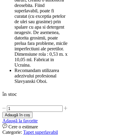
deosebita. Fiind
superlavabil, poate fi
curatat (cu exceptia petelor
de ulei sau grasime) prin
spalare cu apa si detergent
neagesiv. De asemenea,
datorita grosimii, poate
prelua fara probleme, micile
imperfectiuni ale peretilor.
Dimensiune rola : 0,53 m. x
10,05 ml. Fabricat in
Ucraina.
Recomandam utilizarea
adezivului profesional
Slavyanski Oboi.
în stoc
Cantitate
Tapet
Adaugă în coș
superlavabil
Adaugă la favorite
vinil,
Cere o estimare
pentru
Categorie:
Tapet superlavabil
baie