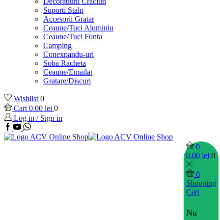
Decoratiuni Craciun
Suporti Stalp
Accesorii Gratar
Ceaune/Tuci Aluminiu
Ceaune/Tuci Fonta
Camping
Conexpandu-uri
Soba Racheta
Ceaune/Emailat
Gratare/Discuri
Wishlist
0
Cart
0.00
lei
0
Log in / Sign in
Facebook
Youtube
Whatsapp
0
0.00
lei
0
0
Shopping
Cart
Nu