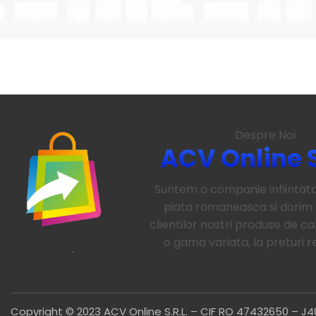
Despre Noi
ACV Online 
Suntem o companie infiintat
piata romaneasca si dorim 
clientilor nostri produse de cal
o gama variata, la preturi r
.
Copyright © 2023 ACV Online S.R.L. – CIF RO 47432650 – J