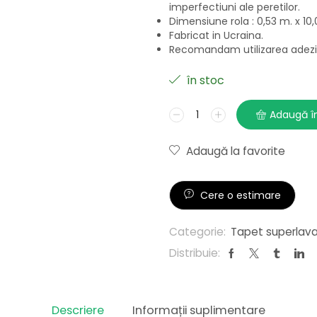
imperfectiuni ale peretilor.
Dimensiune rola : 0,53 m. x 10,
Fabricat in Ucraina.
Recomandam utilizarea adezivu
în stoc
Adaugă î
Adaugă la favorite
Cere o estimare
Categorie:
Tapet superlavabi
Distribuie:
Descriere
Informații suplimentare