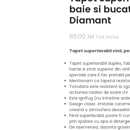
baie si buca
Diamant
85.00
lei
TVA inclus
Tapet superlavabil vinil, p
Tapet superlavabil duplex, fab
hartie si strat superior din vi
speciale care il fac pretabil pe
Mentionam ca tapetul rezista 
Totodata este rezistent la zga
actiunea razelor de soare UV.
Este ignifug (nu intretine arde
Design clasic. imitatie caramida
creand o atmosfera deosebit
Fiind superlavabil, poate fi c
prin spalare cu apa si deterg
De asemenea, datorita grosimi