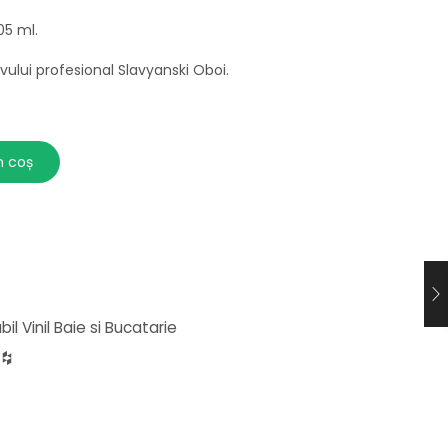
05 ml.
lui profesional Slavyanski Oboi.
n coș
l Vinil Baie si Bucatarie