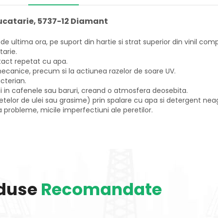
 bucatarie, 5737-12 Diamant
e ultima ora, pe suport din hartie si strat superior din vinil com
tarie.
tact repetat cu apa.
 mecanice, precum si la actiunea razelor de soare UV.
acterian.
 si in cafenele sau baruri, creand o atmosfera deosebita.
petelor de ulei sau grasime) prin spalare cu apa si detergent nea
 probleme, micile imperfectiuni ale peretilor.
duse
Recomandate