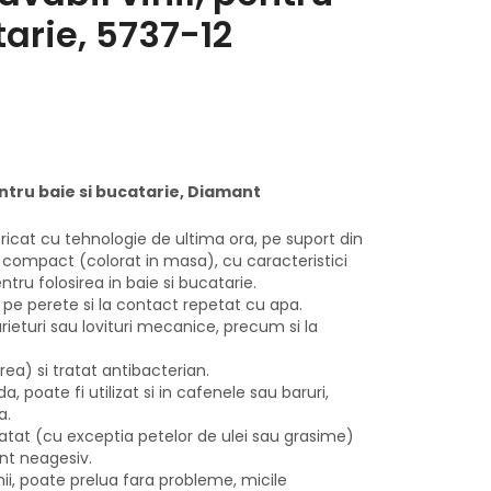
tarie, 5737-12
entru baie si bucatarie, Diamant
ricat cu tehnologie de ultima ora, pe suport din
nil compact (colorat in masa), cu caracteristici
ntru folosirea in baie si bucatarie.
pe perete si la contact repetat cu apa.
rieturi sau lovituri mecanice, precum si la
rea) si tratat antibacterian.
, poate fi utilizat si in cafenele sau baruri,
a.
uratat (cu exceptia petelor de ulei sau grasime)
ent neagesiv.
i, poate prelua fara probleme, micile