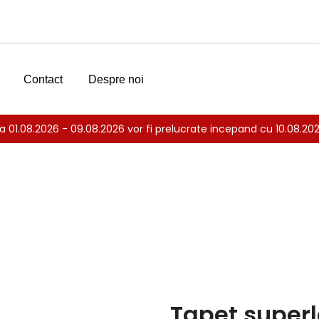
Contact
Despre noi
 01.08.2026 - 09.08.2026 vor fi prelucrate incepand cu 10.08.2
avabil Vinil Baie si Bucatarie
Tapet superla