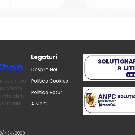
Legaturi
Shop
Despre Noi
a recent pe
Politica Cookies
sa oferim
Politica Retur
itate, dintr-
ezonabile.
A.N.P.C.
40/434/2023