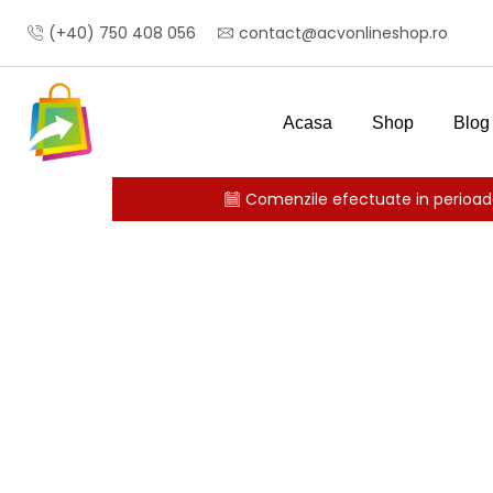
(+40) 750 408 056
contact@acvonlineshop.ro
Acasa
Shop
Blog
Comenzile efectuate in perioada
Prima pagină
TAPET SI ACCESORII
Tapet superl