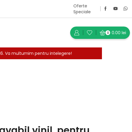
Oferte
Speciale
0.00
lei
0
026. Va multumim pentru intelegere!
Întoarce-te la pagina anterioară
vabil vinil, pentru