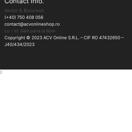
Contact Info.
Sector 6, Bucuresti
(+40) 750 408 056
contact@acvonlineshop.ro
Lu – Vi: 9am pana la 6pm
Copyright © 2023 ACV Online S.R.L. – CIF RO 47432650 –
J40/434/2023