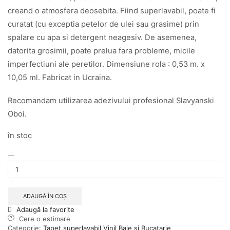
creand o atmosfera deosebita. Fiind superlavabil, poate fi
curatat (cu exceptia petelor de ulei sau grasime) prin
spalare cu apa si detergent neagesiv. De asemenea,
datorita grosimii, poate prelua fara probleme, micile
imperfectiuni ale peretilor. Dimensiune rola : 0,53 m. x
10,05 ml. Fabricat in Ucraina.
Recomandam utilizarea adezivului profesional Slavyanski
Oboi.
în stoc
Cantitate
Tapet
superlavabil
vinil,
pentru
ADAUGĂ ÎN COȘ
baie
Adaugă la favorite
si
Cere o estimare
bucatarie,
Categorie:
Tapet superlavabil Vinil Baie si Bucatarie
5744-