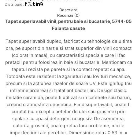
Distribuie:
05
Descriere
Faianta
Recenzii (0)
casute
Tapet superlavabil vinil, pentru baie si bucatarie, 5744-05
Faianta casute
Tapet superlavabil duplex, fabricat cu tehnologie de ultima
ora, pe suport din hartie si strat superior din vinil compact
(colorat in masa), cu caracteristici speciale care il fac
pretabil pentru folosirea in baie si bucatarie. Mentionam ca
tapetul rezista pe perete si la contact repetat cu apa.
Totodata este rezistent la zgarieturi sau lovituri mecanice,
precum si la actiunea razelor de soare UV. Este ignifug (nu
intretine arderea) si tratat antibacterian. Design clasic.
imitatie caramida, poate fi utilizat si in cafenele sau baruri,
creand o atmosfera deosebita. Fiind superlavabil, poate fi
curatat (cu exceptia petelor de ulei sau grasime) prin
spalare cu apa si detergent neagesiv. De asemenea,
datorita grosimii, poate prelua fara probleme, micile
imperfectiuni ale peretilor. Dimensiune rola : 0,53 m. x