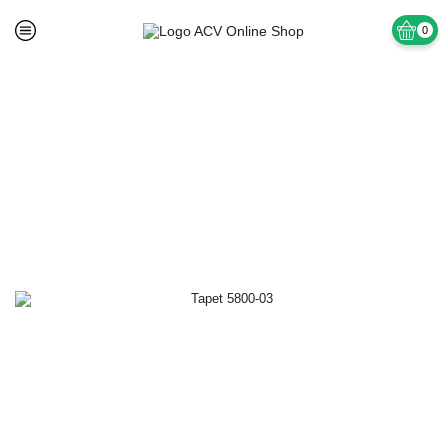
0
Prima pagină
TAPET SI ACCESORII
Tapet superlavabil Vinil Baie si Bucatarie