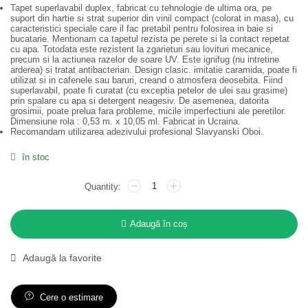
Tapet superlavabil duplex, fabricat cu tehnologie de ultima ora, pe
suport din hartie si strat superior din vinil compact (colorat in masa), cu
caracteristici speciale care il fac pretabil pentru folosirea in baie si
bucatarie. Mentionam ca tapetul rezista pe perete si la contact repetat
cu apa. Totodata este rezistent la zgarieturi sau lovituri mecanice,
precum si la actiunea razelor de soare UV. Este ignifug (nu intretine
arderea) si tratat antibacterian. Design clasic. imitatie caramida, poate fi
utilizat si in cafenele sau baruri, creand o atmosfera deosebita. Fiind
superlavabil, poate fi curatat (cu exceptia petelor de ulei sau grasime)
prin spalare cu apa si detergent neagesiv. De asemenea, datorita
grosimii, poate prelua fara probleme, micile imperfectiuni ale peretilor.
Dimensiune rola : 0,53 m. x 10,05 ml. Fabricat in Ucraina.
Recomandam utilizarea adezivului profesional Slavyanski Oboi.
în stoc
Adaugă în coș
Adaugă la favorite
Cere o estimare