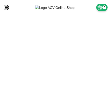
0
Prima pagină
TAPET SI ACCESORII
Tapet superlavabil Vinil Baie si Bucatarie