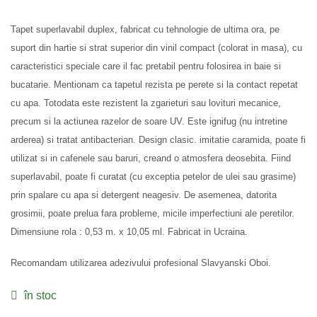
Tapet superlavabil duplex, fabricat cu tehnologie de ultima ora, pe
suport din hartie si strat superior din vinil compact (colorat in masa), cu
caracteristici speciale care il fac pretabil pentru folosirea in baie si
bucatarie. Mentionam ca tapetul rezista pe perete si la contact repetat
cu apa. Totodata este rezistent la zgarieturi sau lovituri mecanice,
precum si la actiunea razelor de soare UV. Este ignifug (nu intretine
arderea) si tratat antibacterian. Design clasic. imitatie caramida, poate fi
utilizat si in cafenele sau baruri, creand o atmosfera deosebita. Fiind
superlavabil, poate fi curatat (cu exceptia petelor de ulei sau grasime)
prin spalare cu apa si detergent neagesiv. De asemenea, datorita
grosimii, poate prelua fara probleme, micile imperfectiuni ale peretilor.
Dimensiune rola : 0,53 m. x 10,05 ml. Fabricat in Ucraina.
Recomandam utilizarea adezivului profesional Slavyanski Oboi.
în stoc