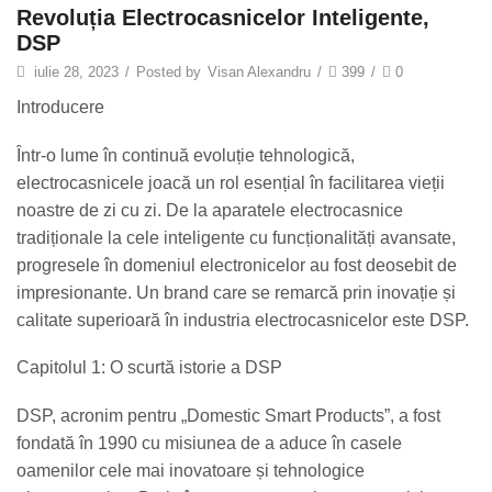
Revoluția Electrocasnicelor Inteligente,
DSP
iulie 28, 2023
/
Posted by
Visan Alexandru
/
399
/
0
Introducere
Într-o lume în continuă evoluție tehnologică,
electrocasnicele joacă un rol esențial în facilitarea vieții
noastre de zi cu zi. De la aparatele electrocasnice
tradiționale la cele inteligente cu funcționalități avansate,
progresele în domeniul electronicelor au fost deosebit de
impresionante. Un brand care se remarcă prin inovație și
calitate superioară în industria electrocasnicelor este DSP.
Capitolul 1: O scurtă istorie a DSP
DSP, acronim pentru „Domestic Smart Products”, a fost
fondată în 1990 cu misiunea de a aduce în casele
oamenilor cele mai inovatoare și tehnologice