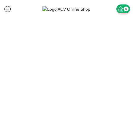
0
Home
Blog
ELECTROCASNICE
Revoluția
Electrocasnicelor
Inteligente, DSP