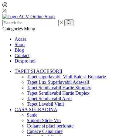
Categories
Menu
Acasa
Shop
Blog
Contact
Despre noi
TAPET SI ACCESORII
Tapet superlavabil Vinil Baie si Bucatarie
Tapet Lux Superlavabil Adawall
Tapet Semilavabil Hartie Simplex
Tapet Semilavabil Hartie Duplex
Tapet Semilavabil Acril
Tapet Lavabil Vinil
CASA SI GRADINA
Sanie
Suporti Sticle Vin
Coltare si placi perforate
Capace Canalizare