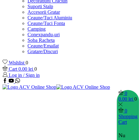
Decoratiuni Craciun
Suporti Stalp
Accesorii Gratar
Ceaune/Tuci Aluminiu
Ceaune/Tuci Fonta
Camping
Conexpandu-uri
Soba Racheta
Ceaune/Emailat
Gratare/Discuri
Wishlist
0
Cart
0.00
lei
0
Log in / Sign in
0
0.00
lei
0
0
Shopping
Cart
Nu