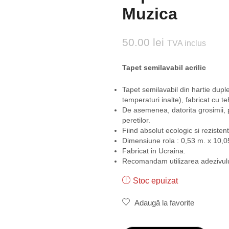
Muzica
50.00
lei
TVA inclus
Tapet semilavabil acrilic
Tapet semilavabil din hartie duplex
temperaturi inalte), fabricat cu t
De asemenea, datorita grosimii, p
peretilor.
Fiind absolut ecologic si rezistent
Dimensiune rola : 0,53 m. x 10,0
Fabricat in Ucraina.
Recomandam utilizarea adezivulu
Stoc epuizat
Adaugă la favorite