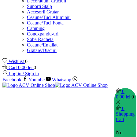
Decoratiuni Craciun
Suporti Stalp
Accesorii Gratar
Ceaune/Tuci Aluminiu
Ceaune/Tuci Fonta
Camping
Conexpandu-uri
Soba Racheta
Ceaune/Emailat
Gratare/Discuri
Wishlist
0
Cart
0.00
lei
0
Log in / Sign in
Facebook
Youtube
Whatsapp
0
0.00
lei
0
0
Shopping
Cart
Nu