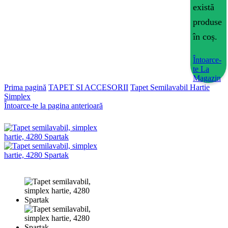
există
produse
în coș.
Întoarce-
te La
Magazin
Prima pagină
TAPET SI ACCESORII
Tapet Semilavabil Hartie
Simplex
Întoarce-te la pagina anterioară