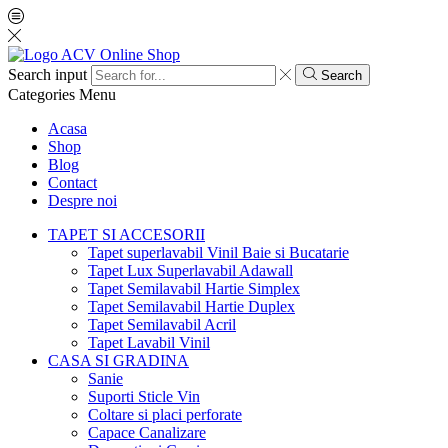
Search input
Search
Categories
Menu
Acasa
Shop
Blog
Contact
Despre noi
TAPET SI ACCESORII
Tapet superlavabil Vinil Baie si Bucatarie
Tapet Lux Superlavabil Adawall
Tapet Semilavabil Hartie Simplex
Tapet Semilavabil Hartie Duplex
Tapet Semilavabil Acril
Tapet Lavabil Vinil
CASA SI GRADINA
Sanie
Suporti Sticle Vin
Coltare si placi perforate
Capace Canalizare