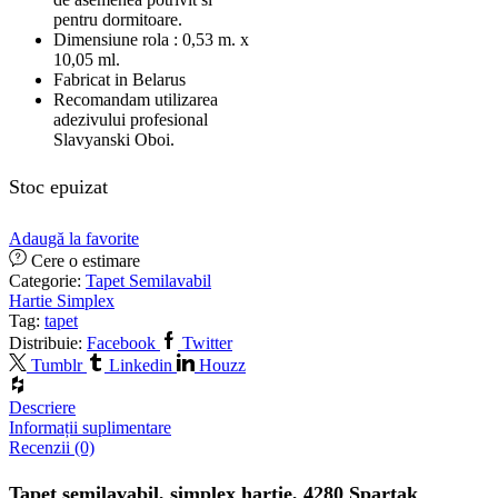
pentru dormitoare.
Dimensiune rola : 0,53 m. x
10,05 ml.
Fabricat in Belarus
Recomandam utilizarea
adezivului profesional
Slavyanski Oboi.
Stoc epuizat
Adaugă la favorite
Cere o estimare
Categorie:
Tapet Semilavabil
Hartie Simplex
Tag:
tapet
Distribuie:
Facebook
Twitter
Tumblr
Linkedin
Houzz
Descriere
Informații suplimentare
Recenzii (0)
Tapet semilavabil, simplex hartie, 4280 Spartak