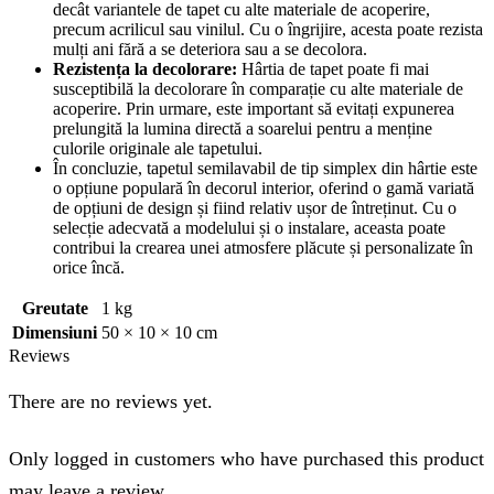
decât variantele de tapet cu alte materiale de acoperire,
precum acrilicul sau vinilul. Cu o îngrijire, acesta poate rezista
mulți ani fără a se deteriora sau a se decolora.
Rezistența la decolorare:
Hârtia de tapet poate fi mai
susceptibilă la decolorare în comparație cu alte materiale de
acoperire. Prin urmare, este important să evitați expunerea
prelungită la lumina directă a soarelui pentru a menține
culorile originale ale tapetului.
În concluzie, tapetul semilavabil de tip simplex din hârtie este
o opțiune populară în decorul interior, oferind o gamă variată
de opțiuni de design și fiind relativ ușor de întreținut. Cu o
selecție adecvată a modelului și o instalare, aceasta poate
contribui la crearea unei atmosfere plăcute și personalizate în
orice încă.
Greutate
1 kg
Dimensiuni
50 × 10 × 10 cm
Reviews
There are no reviews yet.
Only logged in customers who have purchased this product
may leave a review.